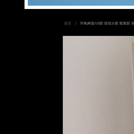
首页
ꄲ
环氧树脂AB胶 双组分胶 鸳鸯胶 