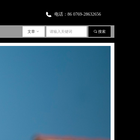
电话：
86 0769-28632656
文章
ꀁ
끠
搜索