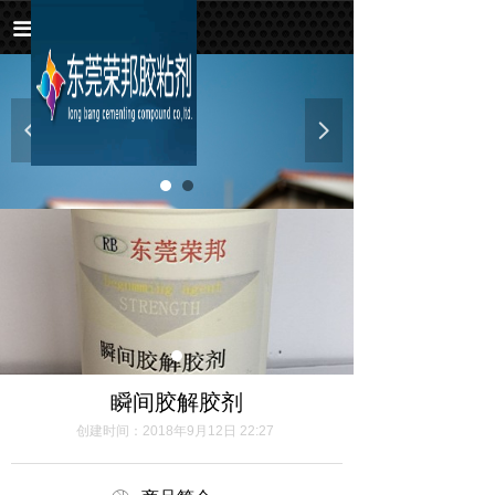
首页
끀
关于我们
监控产品
넳
넲
新闻资讯
联系我们
瞬间胶解胶剂
创建时间：
2018年9月12日
22:27