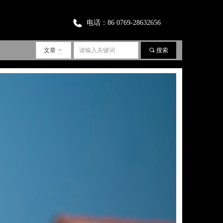
电话：
86 0769-28632656
文章
ꀁ
끠
搜索