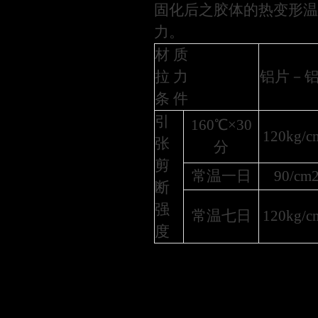
固化后之胶体的热变形温
力。
材 质
拉 力
铝片－
条 件
引
160℃×30
120kg/c
张
分
剪
常温一日
90/cm
断
强
常温七日
120kg/c
度