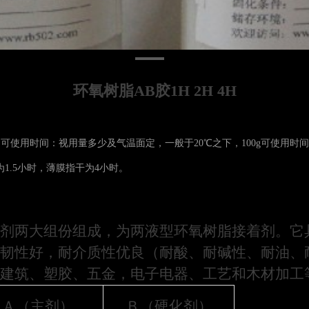
环氧树脂AB胶1H 2H 4H
格。可使用时间：视用量多少及气温面定，一般于20℃之下，100g可使用时间
 为1.5小时，薄膜指干为4小时。
剂两大组份组成，为两液型环氧树脂接着剂。它
韧性好，耐介质性优良（耐酸、耐碱性、耐油、
建筑、塑胶、五金，电子电器、工艺和木材加工
Ａ（主剂）
Ｂ（硬化剂）