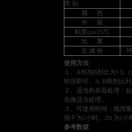
类 别
颜 色
外 观
粘度cps/25℃
比 重
主 成 份
使用方法
１、A剂与B剂比为1∶
轻压即可。A. B两剂比
２、适当的表面处理：如
先做适当处理。
３、可使用时间：视用量多
指干为1小时。
2H 为1
参考数据