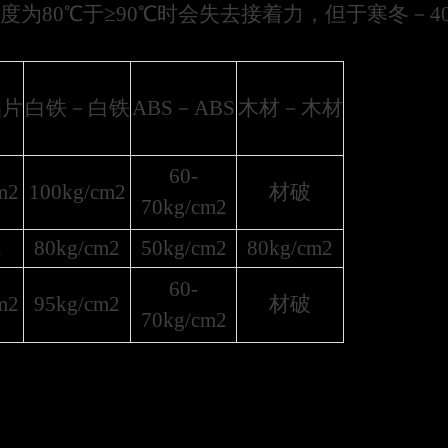
度为80℃于≥90℃时会失去接着力，但于寒冬－4
铝片
白铁－白铁
ABS－ABS
木材－木材
60-
m
2
100kg/cm
2
材破
70kg/cm
2
2
80kg/cm
2
50kg/cm
2
80kg/cm
2
60-
m
2
95kg/cm
2
材破
70kg/cm
2