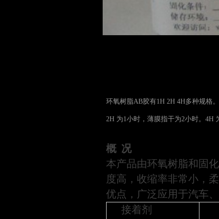
环氧树脂AB胶有1H 2H 4H多种规
2H 为1小时，薄膜指干为2小时。4H
概
况
本产品由环氧树脂和固化
度高，收缩率非常小，柔
优点，广泛应用于汽车、
接着剂