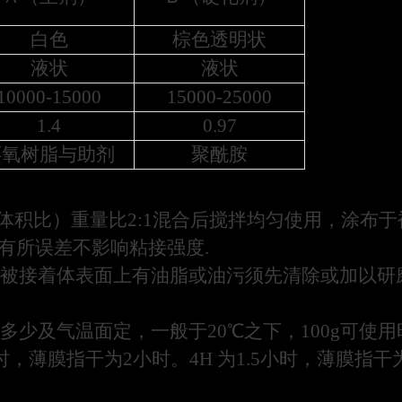
白色
棕色透明状
液状
液状
10000-15000
15000-25000
1.4
0.97
环氧树脂与助剂
聚酰胺
1（体积比）重量比2:1混合后搅拌均匀使用，涂布
列有所误差不影响粘接强度.
被接着体表面上有油脂或油污须先清除或加以研
少及气温面定，一般于20℃之下，100g可使用
小时，薄膜指干为2小时。4H
为1.5小时，薄膜指干