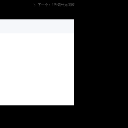
下一个：
UV紫外光固胶
ꄲ