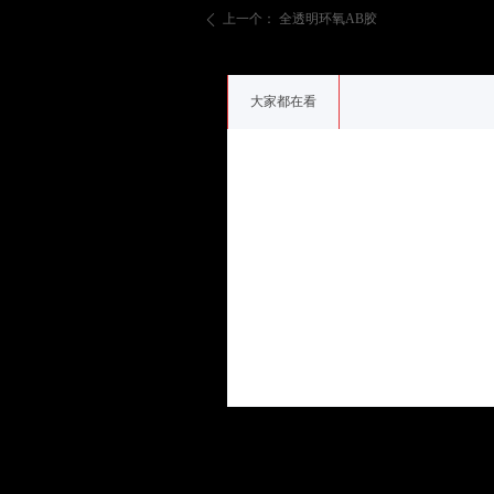
上一个：
全透明环氧AB胶
ꄴ
大家都在看